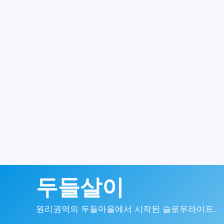
콘
두들살이
텐
원리권역의 두들마을에서 시작된 슬로우라이프.
츠