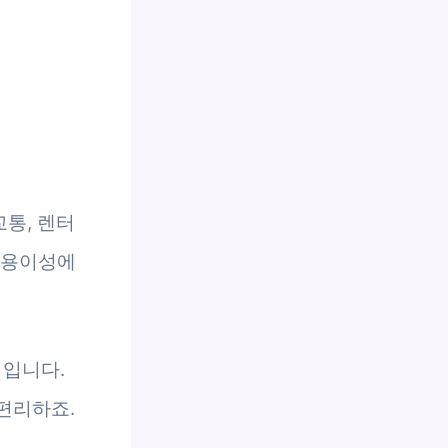
통, 렌터
반 용이성에
적입니다.
편리하죠.