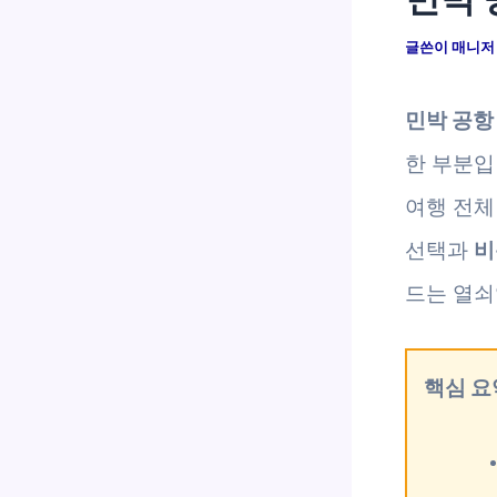
글쓴이
매니
민박 공항
한 부분입
여행 전체
선택과
비
드는 열쇠
핵심 요