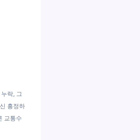
누락, 그
대신 흥정하
른 교통수