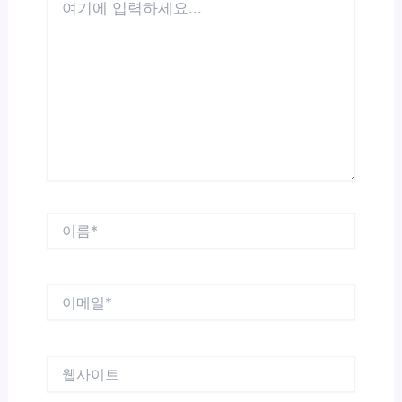
기
에
입
력
하
세
요...
이
름
*
이
메
일
*
웹
사
이