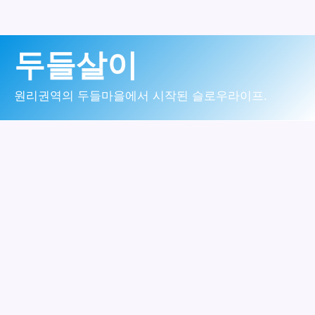
콘
두들살이
텐
츠
원리권역의 두들마을에서 시작된 슬로우라이프.
로
건
너
뛰
기