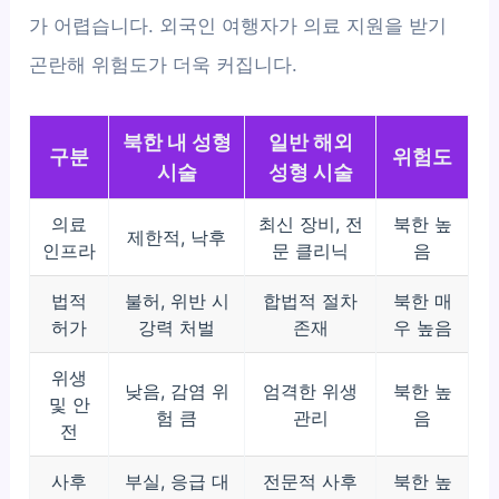
가 어렵습니다. 외국인 여행자가 의료 지원을 받기
곤란해 위험도가 더욱 커집니다.
북한 내 성형
일반 해외
구분
위험도
시술
성형 시술
의료
최신 장비, 전
북한 높
제한적, 낙후
인프라
문 클리닉
음
법적
불허, 위반 시
합법적 절차
북한 매
허가
강력 처벌
존재
우 높음
위생
낮음, 감염 위
엄격한 위생
북한 높
및 안
험 큼
관리
음
전
사후
부실, 응급 대
전문적 사후
북한 높