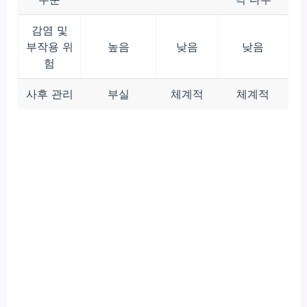
감염 및
부작용 위
높음
낮음
낮음
험
사후 관리
부실
체계적
체계적