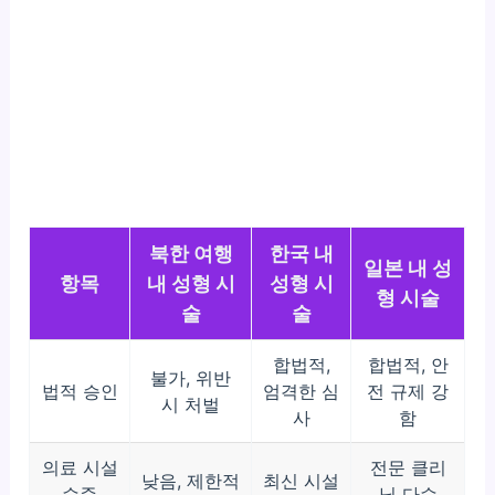
북한 여행
한국 내
일본 내 성
항목
내 성형 시
성형 시
형 시술
술
술
합법적,
합법적, 안
불가, 위반
법적 승인
엄격한 심
전 규제 강
시 처벌
사
함
의료 시설
전문 클리
낮음, 제한적
최신 시설
수준
닉 다수