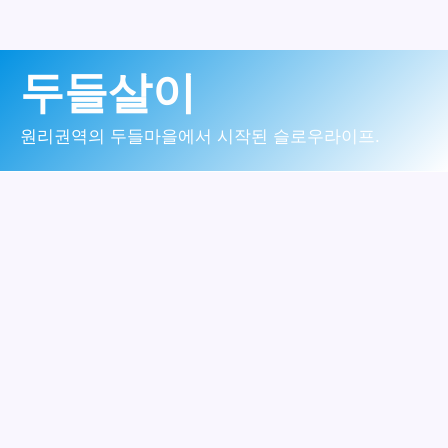
콘
두들살이
텐
츠
원리권역의 두들마을에서 시작된 슬로우라이프.
로
건
너
뛰
기