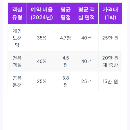
객실
예약 비율
평균
평균 객
가격대
유형
(2024년)
평점
실 면적
(1박)
개인
노천
35%
4.7점
40㎡
25만 원
탕
전용
4.5
20만 원
40%
40㎡
객실
점
대 중반
공용
3.8
25%
25㎡
15만 원
온천
점