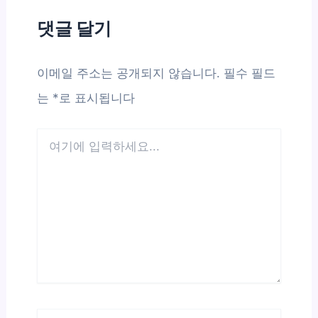
댓글 달기
이메일 주소는 공개되지 않습니다.
필수 필드
는
*
로 표시됩니다
여
기
에
입
력
하
세
요...
이