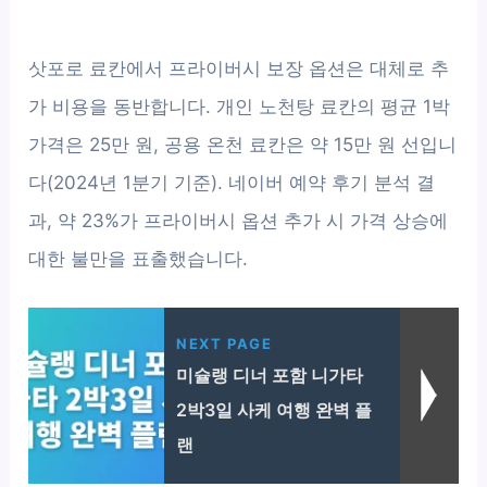
삿포로 료칸에서 프라이버시 보장 옵션은 대체로 추
가 비용을 동반합니다. 개인 노천탕 료칸의 평균 1박
가격은 25만 원, 공용 온천 료칸은 약 15만 원 선입니
다(2024년 1분기 기준). 네이버 예약 후기 분석 결
과, 약 23%가 프라이버시 옵션 추가 시 가격 상승에
대한 불만을 표출했습니다.
NEXT PAGE
미슐랭 디너 포함 니가타
2박3일 사케 여행 완벽 플
랜