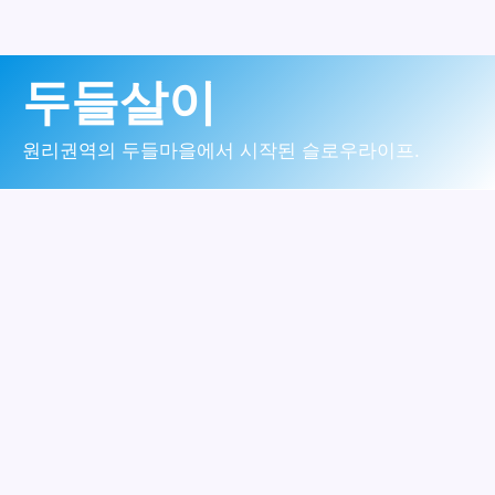
콘
두들살이
텐
츠
원리권역의 두들마을에서 시작된 슬로우라이프.
로
건
너
뛰
기