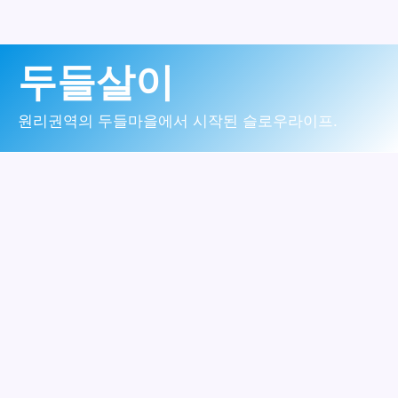
콘
두들살이
텐
츠
원리권역의 두들마을에서 시작된 슬로우라이프.
로
건
너
뛰
기