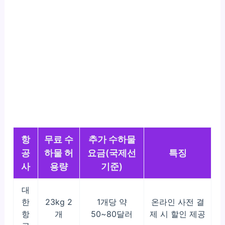
항
무료 수
추가 수하물
공
하물 허
요금(국제선
특징
사
용량
기준)
대
한
23kg 2
1개당 약
온라인 사전 결
항
개
50~80달러
제 시 할인 제공