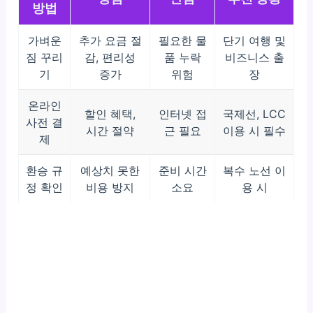
방법
가벼운
추가 요금 절
필요한 물
단기 여행 및
짐 꾸리
감, 편리성
품 누락
비즈니스 출
기
증가
위험
장
온라인
할인 혜택,
인터넷 접
국제선, LCC
사전 결
시간 절약
근 필요
이용 시 필수
제
환승 규
예상치 못한
준비 시간
복수 노선 이
정 확인
비용 방지
소요
용 시