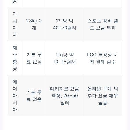
공
아
시
23kg 2
1개당 약
스포츠 장비 별
아
개
40~70달러
도 요금 부과
나
제
주
기본 무
1kg당 약
LCC 특성상 사
항
료 없음
10~15달러
전 결제 필수
공
에
어
패키지로 요금
온라인 구매 외
기본 무
아
책정, 20~50
추가 요금 매우
료 없음
시
달러
높음
아