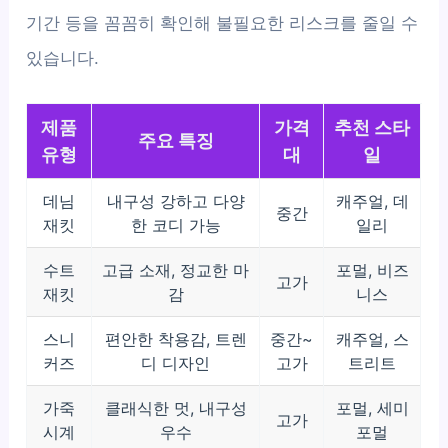
기간 등을 꼼꼼히 확인해 불필요한 리스크를 줄일 수
있습니다.
제품
가격
추천 스타
주요 특징
유형
대
일
데님
내구성 강하고 다양
캐주얼, 데
중간
재킷
한 코디 가능
일리
수트
고급 소재, 정교한 마
포멀, 비즈
고가
재킷
감
니스
스니
편안한 착용감, 트렌
중간~
캐주얼, 스
커즈
디 디자인
고가
트리트
가죽
클래식한 멋, 내구성
포멀, 세미
고가
시계
우수
포멀