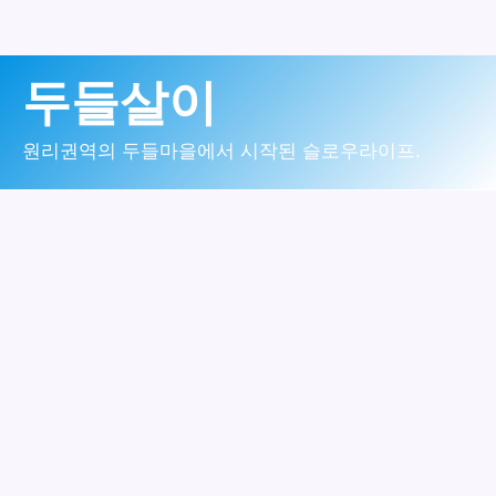
콘
두들살이
텐
츠
원리권역의 두들마을에서 시작된 슬로우라이프.
로
건
너
뛰
기