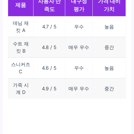
사용자 만
내구성
가격 대비
제품
족도
평가
가치
데님 재
4.7 / 5
우수
높음
킷 A
수트 재
4.8 / 5
매우 우수
중간
킷 B
스니커즈
4.6 / 5
우수
높음
C
가죽 시
4.9 / 5
매우 우수
중간
계 D