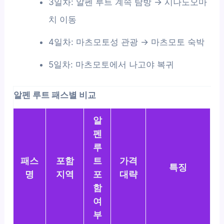
3일차: 알펜 루트 계속 탐방 → 시나노오마
치 이동
4일차: 마츠모토성 관광 → 마츠모토 숙박
5일차: 마츠모토에서 나고야 복귀
알펜 루트 패스별 비교
알
펜
루
패스
포함
트
가격
특징
명
지역
포
대략
함
여
부