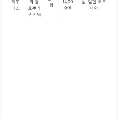
리쿠
와 등
14,00
능, 알펜 루트
함
패스
호쿠리
0엔
제외
쿠 지역