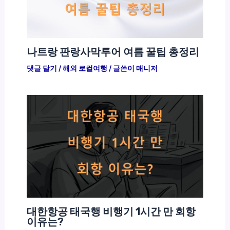
나트랑 판랑사막투어 여름 꿀팁 총정리
댓글 달기
/
해외 로컬여행
/ 글쓴이
매니저
대한항공 태국행 비행기 1시간 만 회항
이유는?