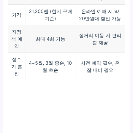
21,200엔 (현지 구매
온라인 예매 시 약
가격
기준)
20만원대 할인 가능
지정
장거리 이동 시 편리
석 예
최대 4회 가능
함 제공
약
성수
4~5월, 8월 중순, 10
사전 예약 필수, 혼
기 혼
월 초순
잡 대비 필요
잡