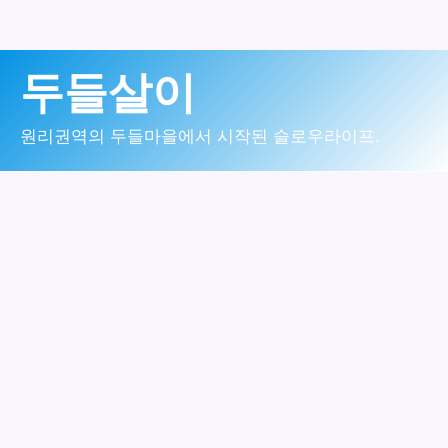
콘
두들살이
텐
츠
원리권역의 두들마을에서 시작된 슬로우라이프.
로
건
너
뛰
기