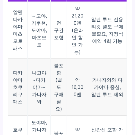
약
알펜
나고야,
21,20
다카
알펜 루트 전용
기후현,
전
0엔
야마
티켓 별도 구매
도야마,
구간
(온라
마츠
불필요, 지정석
마츠모
포함
인 할
모토
예약 4회 가능
토
인 가
패스
능)
불포
다카
나고야
함
야마
~다카
(별
약
가나자와와 다
호쿠
야마~
도
16,00
카야마 중심,
리쿠
가나자
구매
0엔
알펜 루트 제외
패스
와
필
요)
도야마,
호쿠
가나자
약
신칸센 포함 가
불포