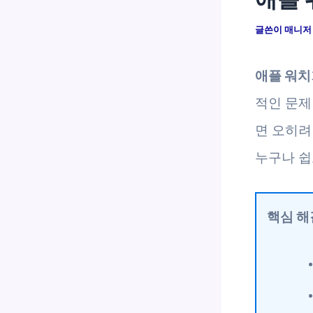
글쓴이
매니
애플 워치
적인 문제
면 오히려
누구나 쉽
핵심 해