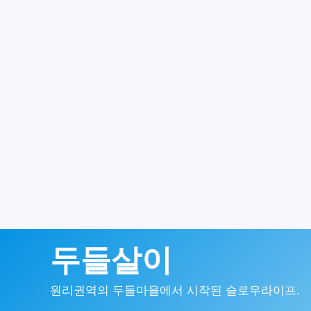
콘
두들살이
텐
원리권역의 두들마을에서 시작된 슬로우라이프.
츠