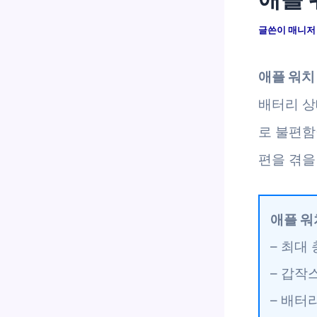
글쓴이
매니
애플 워치
배터리 상
로 불편함
편을 겪을
애플 워
– 최대
– 갑작
– 배터