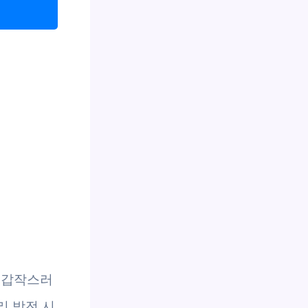
는 갑작스러
리 방전 시