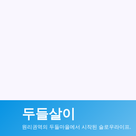
콘
두들살이
텐
원리권역의 두들마을에서 시작된 슬로우라이프.
츠