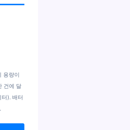
리 용량이
만 건에 달
터). 배터
.