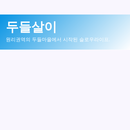
콘
두들살이
텐
츠
원리권역의 두들마을에서 시작된 슬로우라이프.
로
건
너
뛰
기