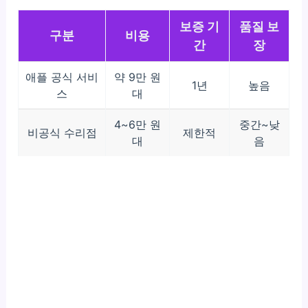
보증 기
품질 보
구분
비용
간
장
애플 공식 서비
약 9만 원
1년
높음
스
대
4~6만 원
중간~낮
비공식 수리점
제한적
대
음