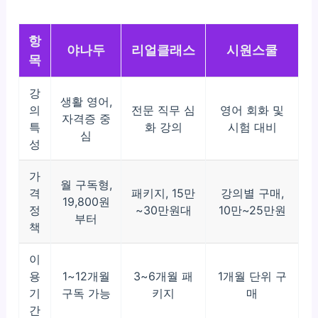
항
야나두
리얼클래스
시원스쿨
목
강
생활 영어,
의
전문 직무 심
영어 회화 및
자격증 중
특
화 강의
시험 대비
심
성
가
월 구독형,
격
패키지, 15만
강의별 구매,
19,800원
정
~30만원대
10만~25만원
부터
책
이
용
1~12개월
3~6개월 패
1개월 단위 구
기
구독 가능
키지
매
간