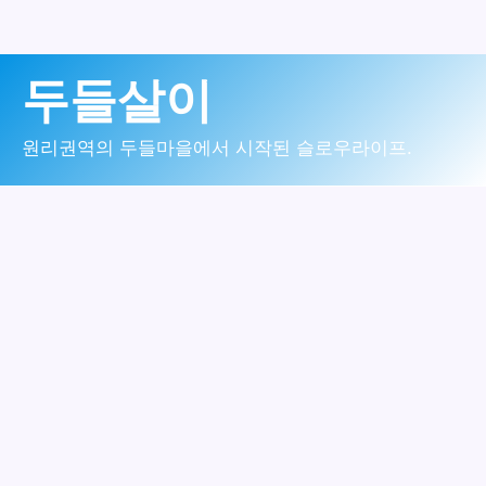
콘
두들살이
텐
츠
원리권역의 두들마을에서 시작된 슬로우라이프.
로
건
너
뛰
기