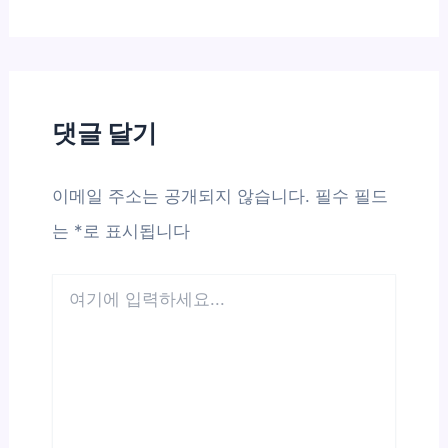
댓글 달기
이메일 주소는 공개되지 않습니다.
필수 필드
는
*
로 표시됩니다
여
기
에
입
력
하
세
요...