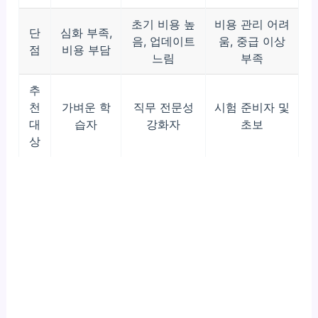
초기 비용 높
비용 관리 어려
단
심화 부족,
음, 업데이트
움, 중급 이상
점
비용 부담
느림
부족
추
천
가벼운 학
직무 전문성
시험 준비자 및
대
습자
강화자
초보
상