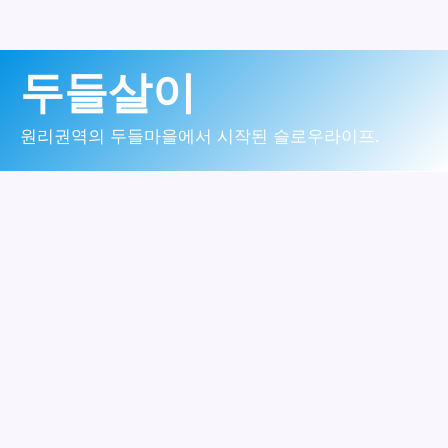
콘
두들살이
텐
츠
원리권역의 두들마을에서 시작된 슬로우라이프.
로
건
너
뛰
기