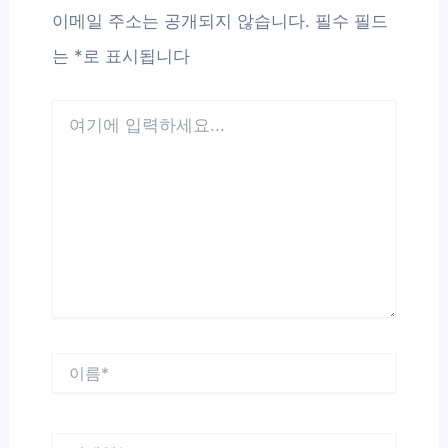
이메일 주소는 공개되지 않습니다.
필수 필드
는
*
로 표시됩니다
여
기
에
입
력
하
세
요...
이
름
*
이