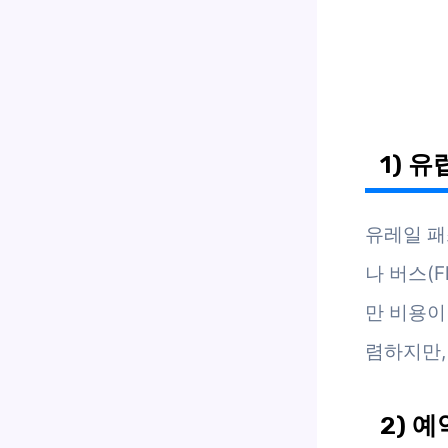
1) 
유레일 패
나 버스(F
만 비용이
렴하지만,
2) 