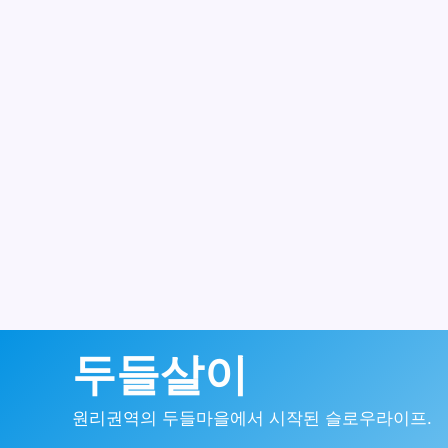
콘
두들살이
텐
원리권역의 두들마을에서 시작된 슬로우라이프.
츠