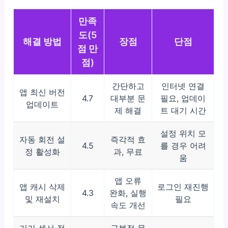
만족
도(5
해결 방법
장점
단점
점 만
점)
간단하고
인터넷 연결
앱 최신 버전
4.7
대부분 문
필요, 업데이
업데이트
제 해결
트 대기 시간
설정 위치 모
자동 회전 설
즉각적 효
4.5
를 경우 어려
정 활성화
과, 무료
움
앱 오류
앱 캐시 삭제
로그인 재진행
4.3
완화, 실행
및 재설치
필요
속도 개선
기기 센서 점
근본적 문