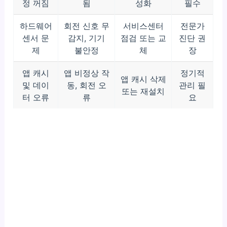
정 꺼짐
됨
성화
필수
하드웨어
회전 신호 무
서비스센터
전문가
센서 문
감지, 기기
점검 또는 교
진단 권
제
불안정
체
장
앱 캐시
앱 비정상 작
정기적
앱 캐시 삭제
및 데이
동, 회전 오
관리 필
또는 재설치
터 오류
류
요