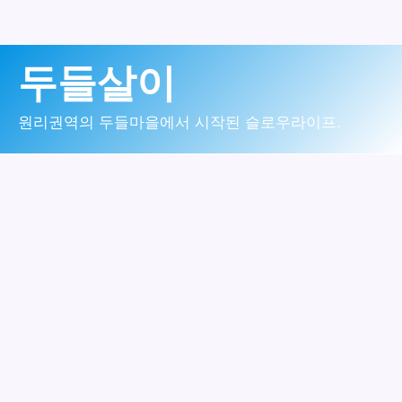
콘
두들살이
텐
츠
원리권역의 두들마을에서 시작된 슬로우라이프.
로
건
너
뛰
기