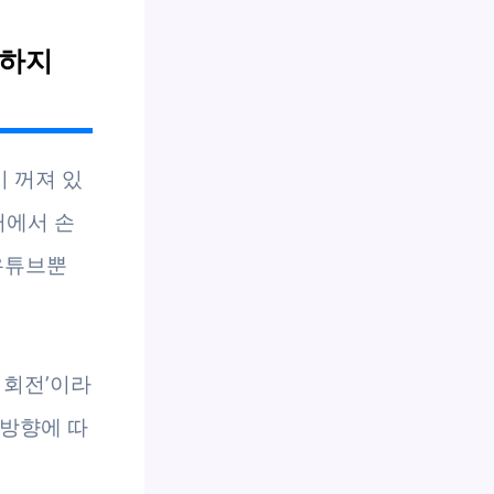
전하지
 꺼져 있
터에서 손
 유튜브뿐
 회전’이라
 방향에 따