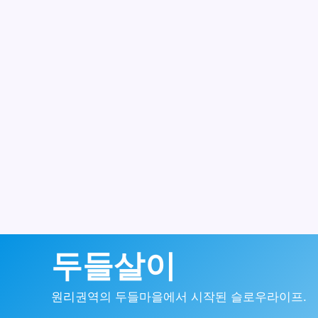
콘
두들살이
텐
원리권역의 두들마을에서 시작된 슬로우라이프.
츠