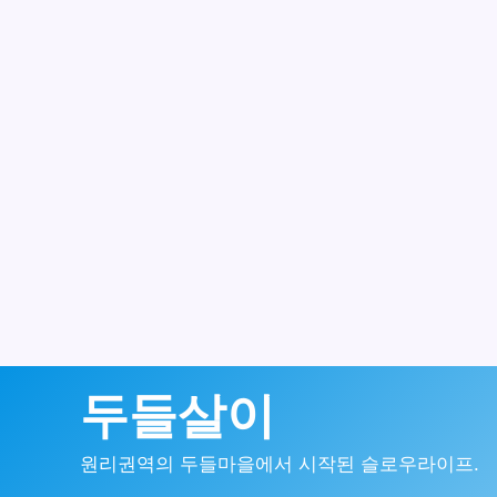
콘
두들살이
텐
원리권역의 두들마을에서 시작된 슬로우라이프.
츠