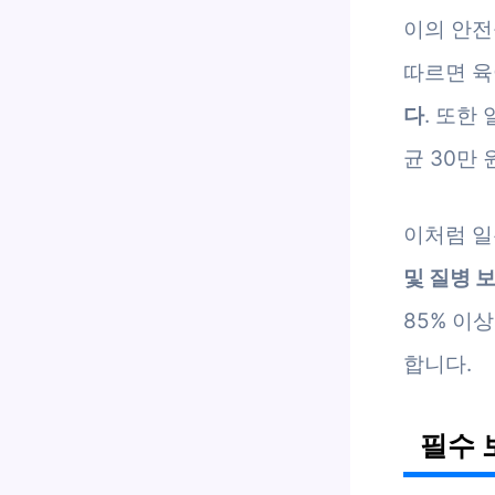
이의 안전
따르면 육
다
. 또한
균 30만
이처럼 일
및 질병 
85% 이
합니다.
필수 