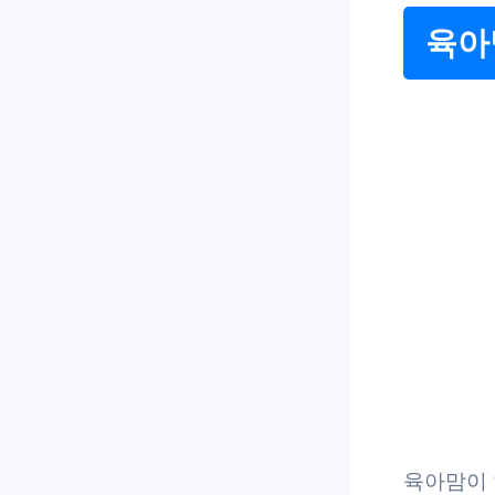
육아
육아맘이 