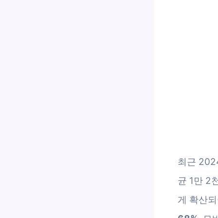
최근 20
균 1만 
게 확산되