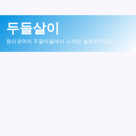
콘
두들살이
텐
츠
원리권역의 두들마을에서 시작된 슬로우라이프.
로
건
너
뛰
기