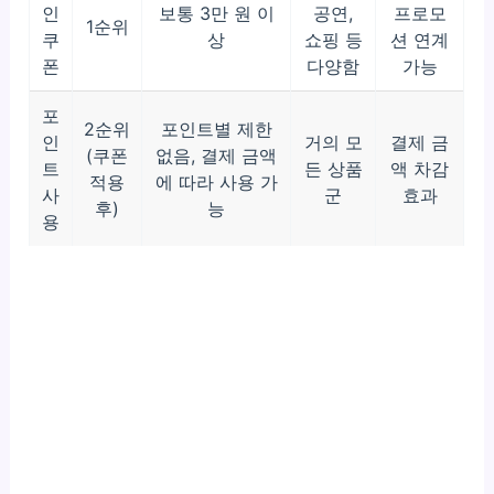
인
보통 3만 원 이
공연,
프로모
1순위
쿠
상
쇼핑 등
션 연계
폰
다양함
가능
포
2순위
포인트별 제한
인
거의 모
결제 금
(쿠폰
없음, 결제 금액
트
든 상품
액 차감
적용
에 따라 사용 가
사
군
효과
후)
능
용