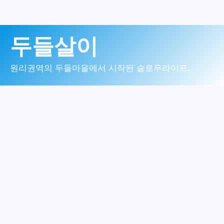
콘
두들살이
텐
츠
원리권역의 두들마을에서 시작된 슬로우라이프.
로
건
너
뛰
기