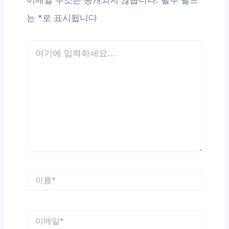
이메일 주소는 공개되지 않습니다.
필수 필드
는
*
로 표시됩니다
여
기
에
입
력
하
세
요...
이
름
*
이
메