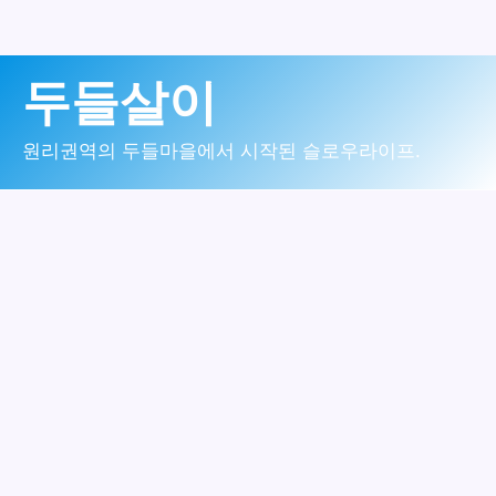
콘
두들살이
텐
츠
원리권역의 두들마을에서 시작된 슬로우라이프.
로
건
너
뛰
기