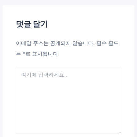
댓글 달기
이메일 주소는 공개되지 않습니다.
필수 필드
는
*
로 표시됩니다
여
기
에
입
력
하
세
요...