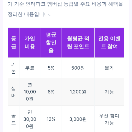
기 기준 인터파크 멤버십 등급별 주요 비용과 혜택을
정리한 내용입니다.
평균
등
가입
월평균 적
전용 이벤
할인
급
비용
립 포인트
트 참여
율
기
무료
5%
500원
불가
본
연
실
10,00
8%
1,200원
가능
버
0원
연
골
우선 참여
30,00
12%
3,000원
드
가능
0원