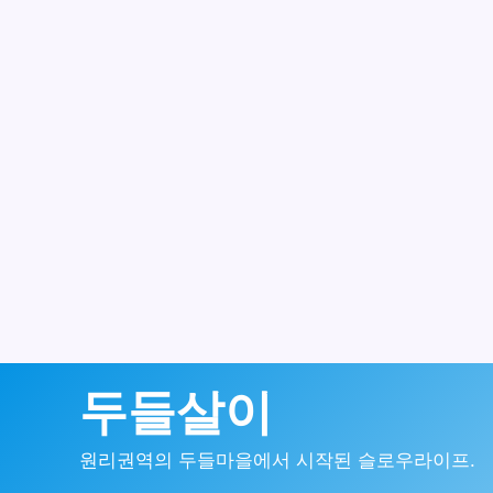
콘
두들살이
텐
원리권역의 두들마을에서 시작된 슬로우라이프.
츠