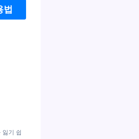
용법
 잃기 쉽