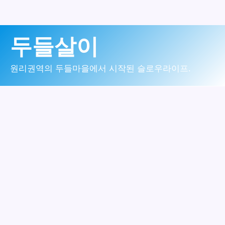
콘
두들살이
텐
츠
원리권역의 두들마을에서 시작된 슬로우라이프.
로
건
너
뛰
기