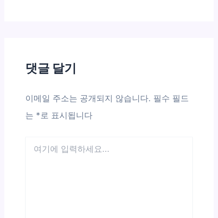
댓글 달기
이메일 주소는 공개되지 않습니다.
필수 필드
는
*
로 표시됩니다
여
기
에
입
력
하
세
요...