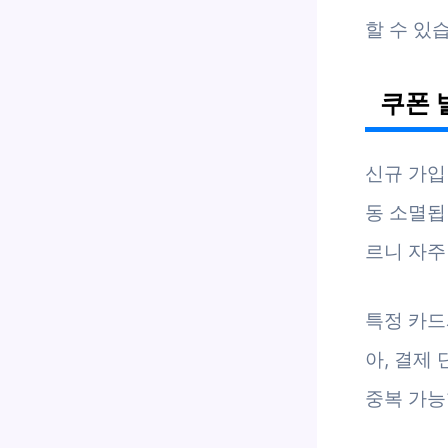
할 수 있
쿠폰 
신규 가입
동 소멸됩
르니 자주
특정 카드
아, 결제
중복 가능