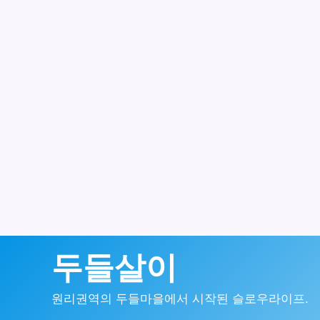
콘
두들살이
텐
원리권역의 두들마을에서 시작된 슬로우라이프.
츠