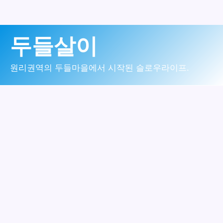
콘
두들살이
텐
츠
원리권역의 두들마을에서 시작된 슬로우라이프.
로
건
너
뛰
기