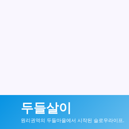
콘
두들살이
텐
원리권역의 두들마을에서 시작된 슬로우라이프.
츠