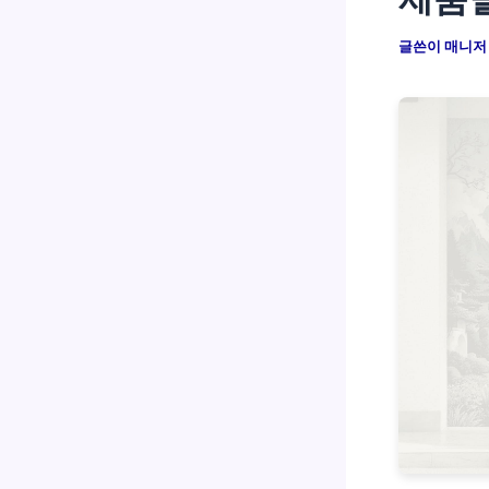
글쓴이
매니