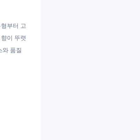
본형부터 고
경향이 뚜렷
스와 품질