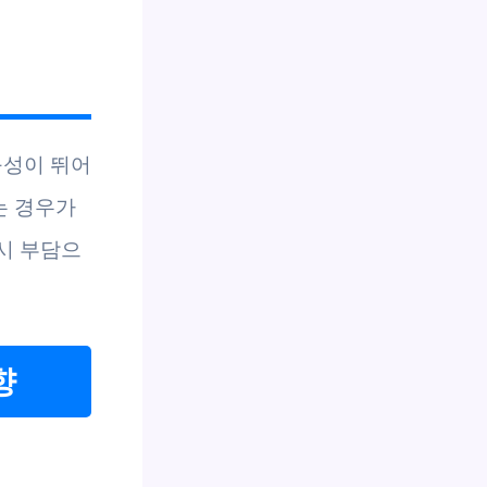
구성이 뛰어
는 경우가
시 부담으
향