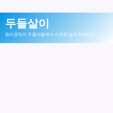
콘
두들살이
텐
츠
원리권역의 두들마을에서 시작된 슬로우라이프.
로
건
너
뛰
기