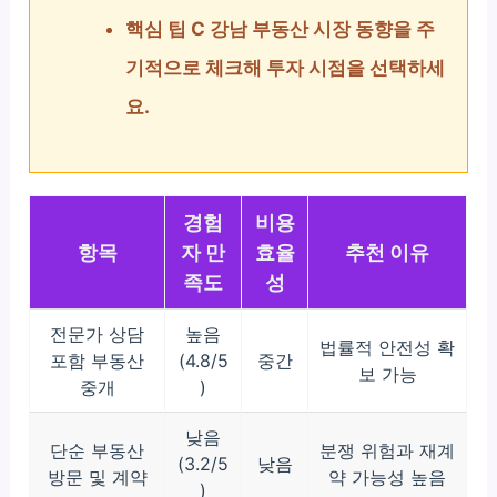
핵심 팁 C 강남 부동산 시장 동향을 주
기적으로 체크해 투자 시점을 선택하세
요.
경험
비용
항목
자 만
효율
추천 이유
족도
성
전문가 상담
높음
법률적 안전성 확
포함 부동산
(4.8/5
중간
보 가능
중개
)
낮음
단순 부동산
분쟁 위험과 재계
(3.2/5
낮음
방문 및 계약
약 가능성 높음
)