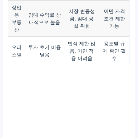
상업
시장 변동성
이민 자격
용
임대 수익률 상
큼, 임대 공
조건 제한
부동
대적으로 높음
실 위험
가능
산
법적 제한 많
용도별 규
오피
투자 초기 비용
음, 이민 적
제 확인 필
스텔
낮음
용 어려움
수