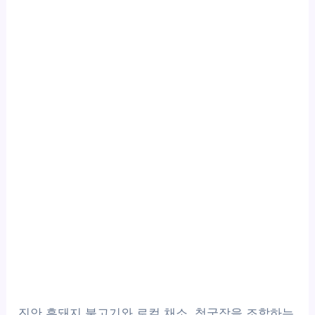
진안 흑돼지 불고기와 로컬 채소, 청국장을 조합하는