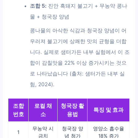
조합 5:
진안 흑돼지 불고기 + 무농약 콩나
물 + 청국장 양념
콩나물의 아삭한 식감과 청국장 양념이 어
우러져 불고기에 상쾌한 맛의 균형을 더합
니다. 실제로 샘터가든 내부 실험에서 이 조
합이 감칠맛을 22% 이상 증가시키는 것으
로 나타났습니다 (출처: 샘터가든 내부 실
험, 2024).
조합
로컬 채
청국장 활
특징 및 효과
번호
소
용법
무농약 시
청국장 양
영양소 흡수율
1
금치
념 첨가
18% 증가