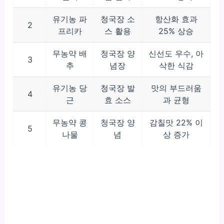
유기농 파
청국장 소
항산화 효과
2
프리카
스 활용
25% 상승
무농약 배
청국장 양
신선도 우수, 아
3
추
념장
삭한 식감
유기농 당
청국장 발
맛의 부드러움
4
근
효 소스
과 균형
무농약 콩
청국장 양
감칠맛 22% 이
5
나물
념
상 증가