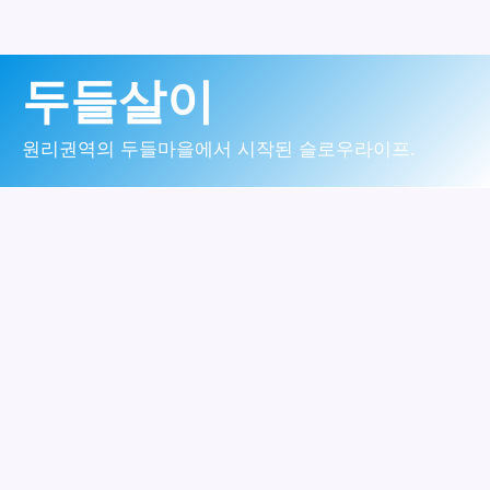
콘
두들살이
텐
츠
원리권역의 두들마을에서 시작된 슬로우라이프.
로
건
너
뛰
기