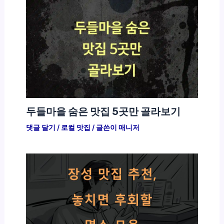
두들마을 숨은 맛집 5곳만 골라보기
댓글 달기
/
로컬 맛집
/ 글쓴이
매니저