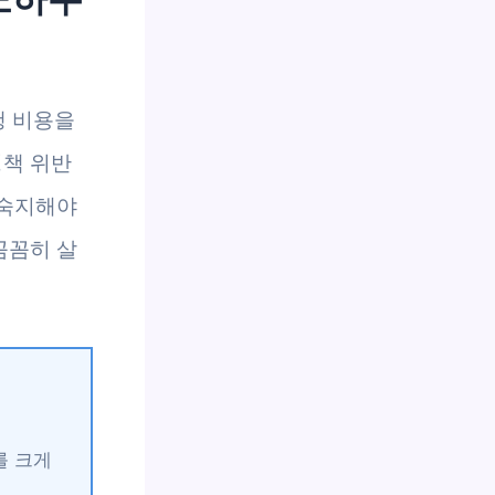
행 비용을
정책 위반
 숙지해야
꼼꼼히 살
를 크게