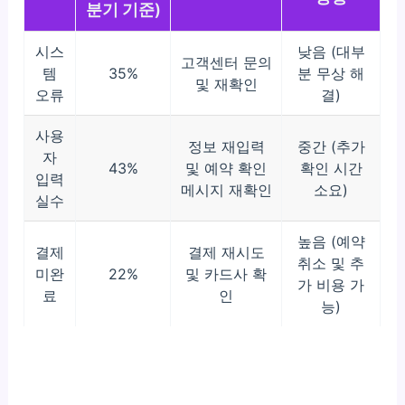
분기 기준)
시스
낮음 (대부
고객센터 문의
템
35%
분 무상 해
및 재확인
오류
결)
사용
정보 재입력
중간 (추가
자
43%
및 예약 확인
확인 시간
입력
메시지 재확인
소요)
실수
높음 (예약
결제
결제 재시도
취소 및 추
미완
22%
및 카드사 확
가 비용 가
료
인
능)