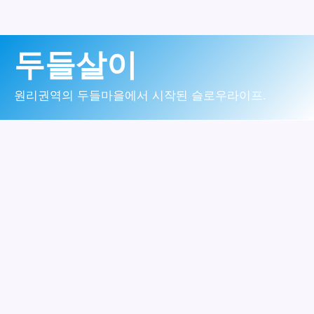
콘
두들살이
텐
츠
원리권역의 두들마을에서 시작된 슬로우라이프.
로
건
너
뛰
기