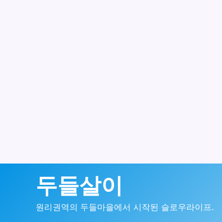
콘
두들살이
텐
원리권역의 두들마을에서 시작된 슬로우라이프.
츠