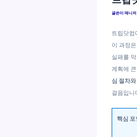
글쓴이
매니
트립닷컴에
이 과정은
실패를 막
계획에 큰
심 절차와
걸음입니다
핵심 포