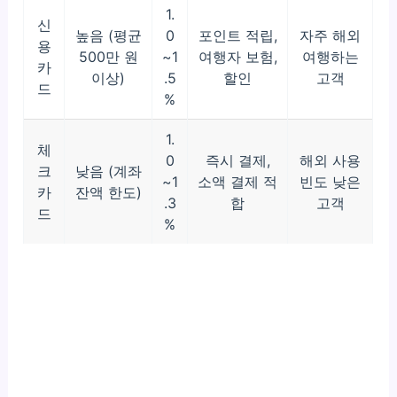
1.
신
높음 (평균
0
포인트 적립,
자주 해외
용
500만 원
~1
여행자 보험,
여행하는
카
이상)
.5
할인
고객
드
%
1.
체
0
즉시 결제,
해외 사용
크
낮음 (계좌
~1
소액 결제 적
빈도 낮은
카
잔액 한도)
.3
합
고객
드
%