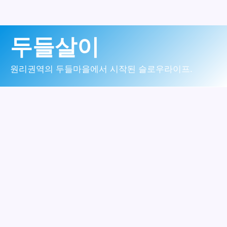
콘
두들살이
텐
츠
원리권역의 두들마을에서 시작된 슬로우라이프.
로
건
너
뛰
기