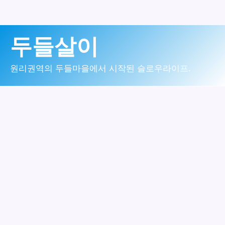
콘
두들살이
텐
츠
원리권역의 두들마을에서 시작된 슬로우라이프.
로
건
너
뛰
기