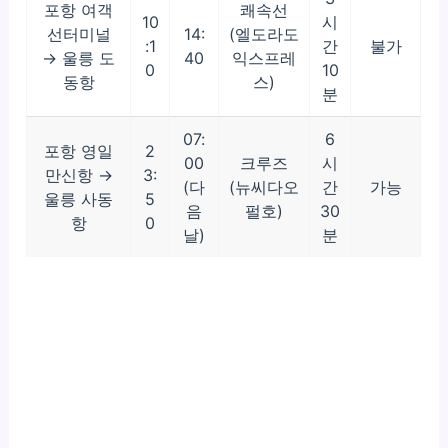
포항 여객
쾌속선
10
시
선터미널
14:
(엘도라도
:1
간
불가
→ 울릉 도
40
익스프레
0
10
동항
스)
분
07:
6
포항 영일
2
00
크루즈
시
만신항 →
3:
(다
(뉴씨다오
간
가능
울릉 사동
5
음
펄호)
30
항
0
날)
분