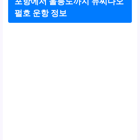
포항에서 울릉도까지 뉴씨다오
펄호 운항 정보