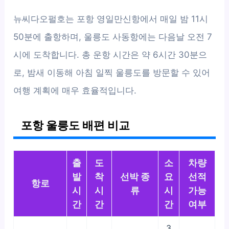
뉴씨다오펄호는 포항 영일만신항에서 매일 밤 11시
50분에 출항하며, 울릉도 사동항에는 다음날 오전 7
시에 도착합니다. 총 운항 시간은 약 6시간 30분으
로, 밤새 이동해 아침 일찍 울릉도를 방문할 수 있어
여행 계획에 매우 효율적입니다.
포항 울릉도 배편 비교
출
도
소
차량
발
착
선박 종
요
선적
항로
시
시
류
시
가능
간
간
간
여부
3