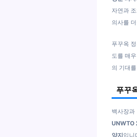
자연과 조
의사를 더
푸꾸옥 정
도를 매우
의 기대를
푸꾸옥
백사장과 
UNWTO
양지
입니다