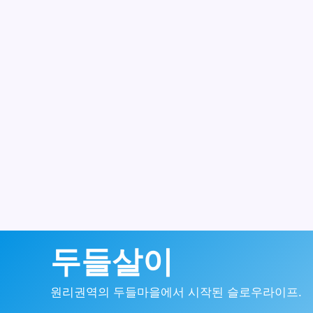
콘
두들살이
텐
원리권역의 두들마을에서 시작된 슬로우라이프.
츠