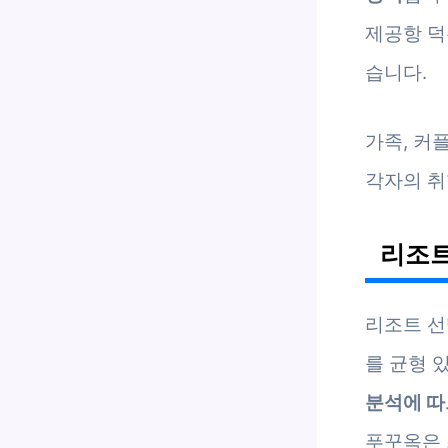
제공항 덕
습니다.
가족, 커
각자의 취
리조트
리조트 선
를 균형 
분석에 따
푸꾸옥은 