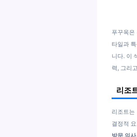
푸꾸옥은 
타일과 특
니다. 이
력, 그리
리조트
리조트는 
결정적 요
방문 의사