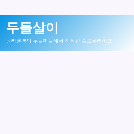
콘
두들살이
텐
츠
원리권역의 두들마을에서 시작된 슬로우라이프.
로
건
너
뛰
기