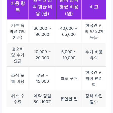
비용 항
박 평균 비
평균 비용
비고
목
용 (원)
(원)
기본 숙
한국인 민
60,000 ~
40,000 ~
박료 (1박
박 약 30%
90,000
65,000
기준)
높음
청소비
10,000 ~
5,000 ~
추가 비용
및 추가
20,000
10,000
유의
요금
한국인 민
조식 포
무료 ~
별도 구매
박이 편리
함 비용
15,000
함
취소 수
예약 당일
정책 확인
유연한 편
수료
50~100%
필수