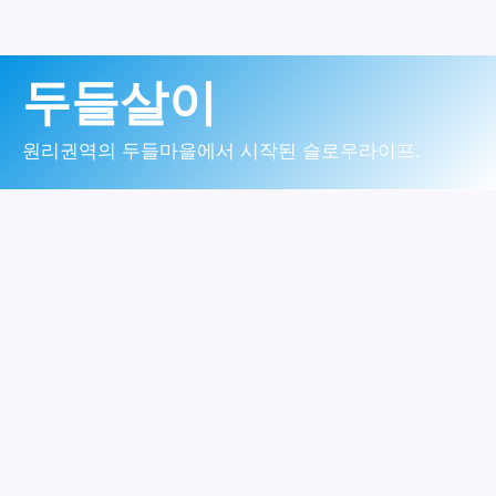
콘
두들살이
텐
츠
원리권역의 두들마을에서 시작된 슬로우라이프.
로
건
너
뛰
기