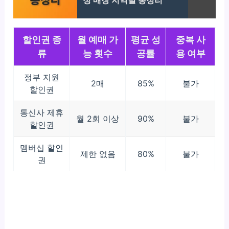
할인권 종
월 예매 가
평균 성
중복 사
류
능 횟수
공률
용 여부
정부 지원
2매
85%
불가
할인권
통신사 제휴
월 2회 이상
90%
불가
할인권
멤버십 할인
제한 없음
80%
불가
권