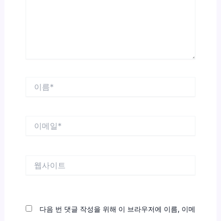
하
세
요...
이
름
*
이
메
일
*
웹
사
이
트
다음 번 댓글 작성을 위해 이 브라우저에 이름, 이메