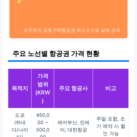
모두투어 공동구매항공권 취소수수료 실체 공개
주요 노선별 항공권 가격 현황
가격
범위
목적지
주요 항공사
비고
(KRW
)
도쿄
450,0
주말 포함, 조
(하네
00 ~
에어부산, 진에
기 예약 시 할
다/나리
500,0
어, 대한항공
인 가능