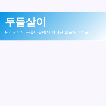
콘
두들살이
텐
츠
원리권역의 두들마을에서 시작된 슬로우라이프.
로
건
너
뛰
기