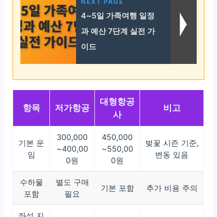
NEXT PAGE
4~5일 가족여행 일정
과 예산 7단계 실전 가
이드
대형항공
항목
저가항공
비고
사
300,000
450,000
기본 운
벚꽃 시즌 기준,
~400,00
~550,00
임
변동 있음
0원
0원
수하물
별도 구매
기본 포함
추가 비용 주의
포함
필요
좌석 지