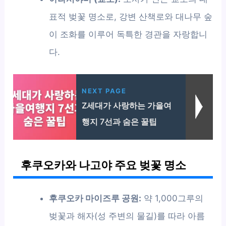
표적 벚꽃 명소로, 강변 산책로와 대나무 숲
이 조화를 이루어 독특한 경관을 자랑합니
다.
NEXT PAGE
Z세대가 사랑하는 가을여
행지 7선과 숨은 꿀팁
후쿠오카와 나고야 주요 벚꽃 명소
후쿠오카 마이즈루 공원:
약 1,000그루의
벚꽃과 해자(성 주변의 물길)를 따라 아름