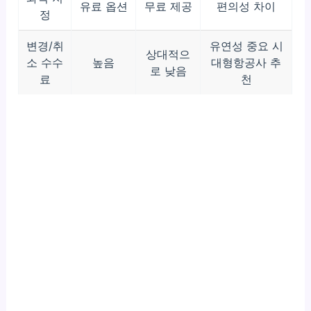
유료 옵션
무료 제공
편의성 차이
정
변경/취
유연성 중요 시
상대적으
소 수수
높음
대형항공사 추
로 낮음
료
천