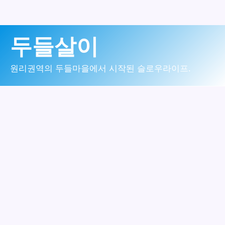
콘
두들살이
텐
츠
원리권역의 두들마을에서 시작된 슬로우라이프.
로
건
너
뛰
기