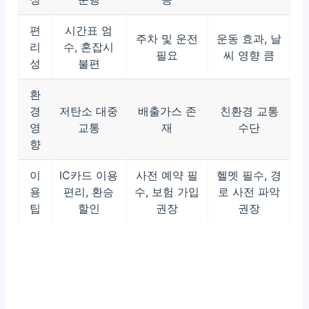
편
시간표 엄
주차 및 운전
운동 효과, 날
리
수, 혼잡시
필요
씨 영향 큼
성
불편
환
경
저탄소 대중
배출가스 존
친환경 교통
영
교통
재
수단
향
이
IC카드 이용
사전 예약 필
헬멧 필수, 경
용
편리, 환승
수, 보험 가입
로 사전 파악
팁
할인
권장
권장