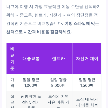
나고야 여행 시 가장 효율적인 이동 수단을 선택하기
위해 대중교통, 렌트카, 자전거 대여의 장단점을 객
관적인 기준으로 비교했습니다.
여행 스타일에 맞는
선택으로 시간과 비용을 절감하세요.
비
교
대중교통
렌트카
자전거 대여
기
준
가
일일 평균
일일 평균
일일 평균
격
1,000엔
8,000엔
1,500엔
접
광범위한 노
도심외 지역
도심 내 단거
근
선망, 정기
자유 이동 가
리 이동 최적
성
운행
능