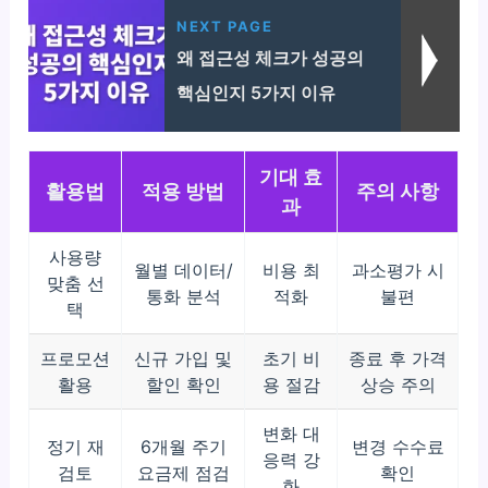
NEXT PAGE
왜 접근성 체크가 성공의
핵심인지 5가지 이유
기대 효
활용법
적용 방법
주의 사항
과
사용량
월별 데이터/
비용 최
과소평가 시
맞춤 선
통화 분석
적화
불편
택
프로모션
신규 가입 및
초기 비
종료 후 가격
활용
할인 확인
용 절감
상승 주의
변화 대
정기 재
6개월 주기
변경 수수료
응력 강
검토
요금제 점검
확인
화