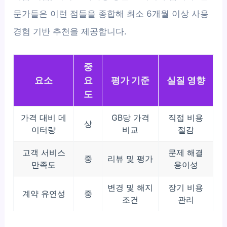
문가들은 이런 점들을 종합해 최소 6개월 이상 사용
경험 기반 추천을 제공합니다.
중
요소
요
평가 기준
실질 영향
도
가격 대비 데
GB당 가격
직접 비용
상
이터량
비교
절감
고객 서비스
문제 해결
중
리뷰 및 평가
만족도
용이성
변경 및 해지
장기 비용
계약 유연성
중
조건
관리