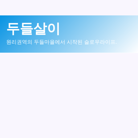
콘
두들살이
텐
츠
원리권역의 두들마을에서 시작된 슬로우라이프.
로
건
너
뛰
기